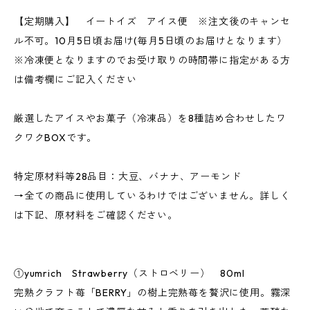
【定期購入】 イートイズ アイス便 ※注文後のキャンセ
ル不可。10月5日頃お届け(毎月5日頃のお届けとなります）
※冷凍便となりますのでお受け取りの時間帯に指定がある方
は備考欄にご記入ください
厳選したアイスやお菓子（冷凍品）を8種詰め合わせしたワ
クワクBOXです。
特定原材料等28品目：大豆、バナナ、アーモンド
→全ての商品に使用しているわけではございません。詳しく
は下記、原材料をご確認ください。
①yumrich Strawberry（ストロベリー） 80ml
完熟クラフト苺「BERRY」の樹上完熟苺を贅沢に使用。霧深