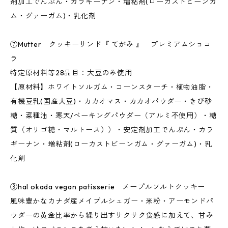
剤加工でんぷん・カラギーナン・増粘剤(ローカストビーンガ
ム・グァーガム)・乳化剤
⑦Mutter クッキーサンド『 てがみ 』 プレミアムショコ
ラ
特定原材料等28品目：大豆のみ使用
【原材料】ホワイトソルガム・コーンスターチ・植物油脂・
有機豆乳(国産大豆)・カカオマス・カカオパウダー・きび砂
糖・菜種油・寒天/ベーキングパウダー（アルミ不使用）・糖
質（オリゴ糖・マルトース））・安定剤加工でんぷん・カラ
ギーナン・増粘剤(ローカストビーンガム・グァーガム)・乳
化剤
⑧hal okada vegan patisserie メープルソルトクッキー
風味豊かなカナダ産メイプルシュガー・米粉・アーモンドパ
ウダーの黄金比率から繰り出すサクサク食感に加えて、甘み