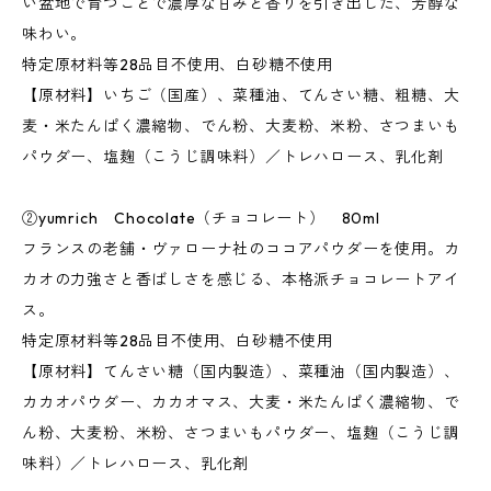
い盆地で育つことで濃厚な甘みと香りを引き出した、芳醇な
味わい。
特定原材料等28品目不使用、白砂糖不使用
【原材料】いちご（国産）、菜種油、てんさい糖、粗糖、大
麦・米たんぱく濃縮物、でん粉、大麦粉、米粉、さつまいも
パウダー、塩麹（こうじ調味料）／トレハロース、乳化剤
②yumrich Chocolate（チョコレート） 80ml
フランスの老舗・ヴァローナ社のココアパウダーを使用。カ
カオの力強さと香ばしさを感じる、本格派チョコレートアイ
ス。
特定原材料等28品目不使用、白砂糖不使用
【原材料】てんさい糖（国内製造）、菜種油（国内製造）、
カカオパウダー、カカオマス、大麦・米たんぱく濃縮物、で
ん粉、大麦粉、米粉、さつまいもパウダー、塩麹（こうじ調
味料）／トレハロース、乳化剤