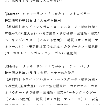
プ、寒天加工品（一部に大豆を含む）
⑤Mutter クッキーサンド『 てがみ 』 ストロベリー
特定原材料等28品目：大豆のみ使用
【原材料】ホワイトソルガム・コーンスターチ・植物油脂・
有機豆乳(国産大豆)・いちご果肉・きび砂糖・菜種油・寒天/
ベーキングパウダー（アルミ不使用）・糖質（オリゴ糖・マ
ルトース））・安定剤加工でんぷん・カラギーナン・増粘剤
(ローカストビーンガム・グァーガム)・乳化剤
⑥Mutter クッキーサンド『 てがみ 』 チョコバナナ
特定原材料等28品目：大豆、バナナのみ使用
【原材料】ホワイトソルガム・コーンスターチ・植物油脂・
有機豆乳(国産大豆)・バナナ強化齧果汁・カカオマス・カカ
オパウダー・きび砂糖・菜種油・寒天/ベーキングパウダー
（アルミ不使用）・糖質（オリゴ糖・マルトース））・安定