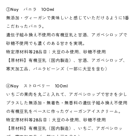
③Noy バニラ 100ml
無添加・ヴィーガンで美味しいと感じていただけるように1番
こだわったバニラ。
遺伝子組み換え不使用の有機豆乳と甘酒、アガベシロップで
砂糖不使用でも濃くのある甘さを実現。
特定原材料等28品目：大豆のみ使用、砂糖不使用
【原材料】有機豆乳（国内製造）、甘酒、アガベシロップ、
寒天加工品、バニラビーンズ（一部に大豆を含む）
④Noy ストロベリー 100ml
いちごの果肉を丸ごと入れて、アガベシロップで甘さを少し
プラスした無添加・無着色・無香料の遺伝子組み換え不使用
の有機豆乳をベースに作ったヴィーガンアイスクリーム。
特定原材料等28品目：大豆のみ使用、砂糖不使用
【原材料】有機豆乳（国内製造）、いちご、アガベシロッ