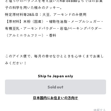
と塩っけのバランスを考え抜いたhal okadaならではのお菓
子の科学を用いた極みのクッキー。
特定原材料等28品目：大豆、アーモンドのみ使用
【原材料】米粉（国産）・植物性油脂・メープルシュガー・
有機豆乳・アーモンドパウダー・岩塩/ベーキングパウダー
（アルミニウムフリー）・香料
このアイス便で、毎月の幸せなひとときを心ゆくまでお楽し
みください！
Ship to Japan only
Sold out
日本国内にお住まいの方向け
通報する