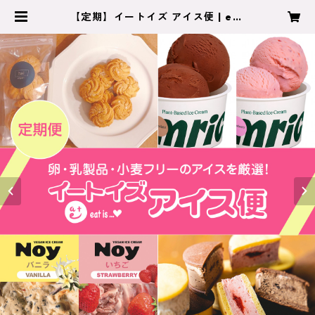
【定期】イートイズ アイス便 | eat
is…