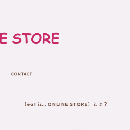
M
CONTACT
【eat is… ONLINE STORE】とは？