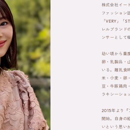
株式会社イー
ファッション誌「
「VERY」「
レルブランド
ンサーとして
幼い頃から重
卵・乳製品・
いる。離乳食
米・小麦・卵
豆・牛豚鶏肉
ラキシーショ
2015年より
開始。自身の
いという思い