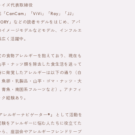
トイズ代表取締役
CanCam」「ViVi」「Ray」「JJ」
STORY」などの読者モデルをはじめ、アパ
のイメージモデルなどモデル、インフルエ
幅広く活躍中。
度の食物アレルギーを抱えており、現在も
山芋・ナッツ類を除去した食生活を送って
時に発覚したアレルギーは以下の通り（白
・魚卵・乳製品・山芋・ゴマ・ナッツ・大
・青魚・南国系フルーツなど）。アナフィ
ック経験あり。
『アレルギーナビゲーター®』 として活動を
経験をアレルギーに悩む人たちに役立てた
から、座談会やアレルギーフレンドリーブ